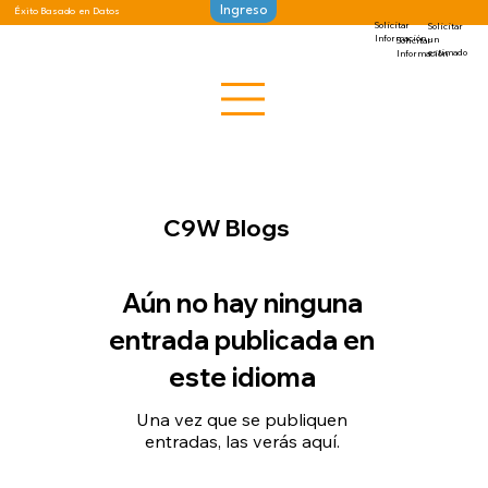
Ingreso
Éxito Basado en Datos
Solicitar
Solicitar
Información
un
Solicitar
estimado
Información
C9W Blogs
Aún no hay ninguna
entrada publicada en
este idioma
Una vez que se publiquen
entradas, las verás aquí.