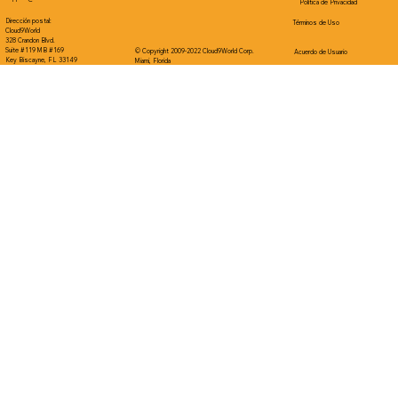
Política de Privacidad
Dirección postal:
Términos de Uso
Cloud9World
328 Crandon Blvd.
Suite #119 MB #169
© Copyright 2009-2022 Cloud9World Corp.
Acuerdo de Usuario
Key Biscayne, FL 33149
Miami, Florida