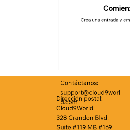
Comienz
Crea una entrada y em
Contáctanos:
support@cloud9worl
Dirección postal:
d.com
Cloud9World
328 Crandon Blvd.
Suite #119 MB #169