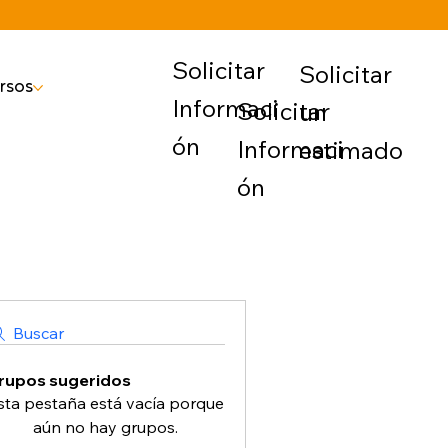
Solicitar
Solicitar
rsos
Informaci
Solicitar
un
ón
Informaci
estimado
ón
Buscar
rupos sugeridos
sta pestaña está vacía porque
aún no hay grupos.